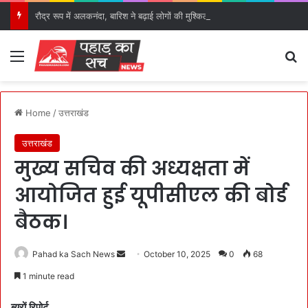
रौद्र रूप में अलकनंदा, बारिश ने बढ़ाई लोगों की मुश्किलें।
Menu
S
Home
/
उत्तराखंड
उत्तराखंड
मुख्य सचिव की अध्यक्षता में
आयोजित हुई यूपीसीएल की बोर्ड
बैठक।
Pahad ka Sach News
S
October 10, 2025
0
68
e
1 minute read
n
d
ब्यूरों रिपोर्ट