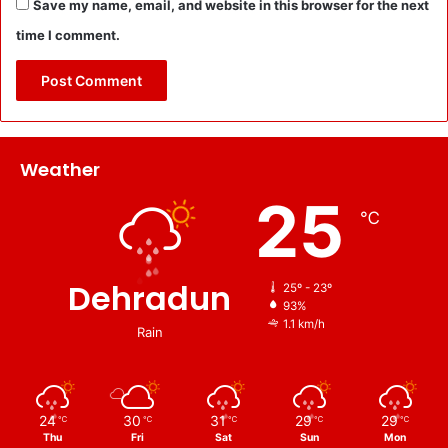
Save my name, email, and website in this browser for the next
time I comment.
Weather
25
℃
Dehradun
25º - 23º
93%
1.1 km/h
Rain
24
30
31
29
29
℃
℃
℃
℃
℃
Thu
Fri
Sat
Sun
Mon