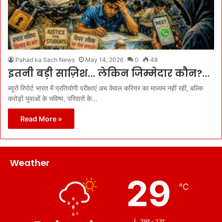
Pahad ka Sach News
May 14, 2026
0
48
इतनी बड़ी साज़िश… लेकिन जिम्मेदार कौन?…
ब्यूरों रिपोर्ट भारत में प्रतियोगी परीक्षाएं अब केवल करियर का माध्यम नहीं रहीं, बल्कि
करोड़ों युवाओं के भविष्य, परिवारों के…
Read More »
Weather
29
℃
29º - 23º