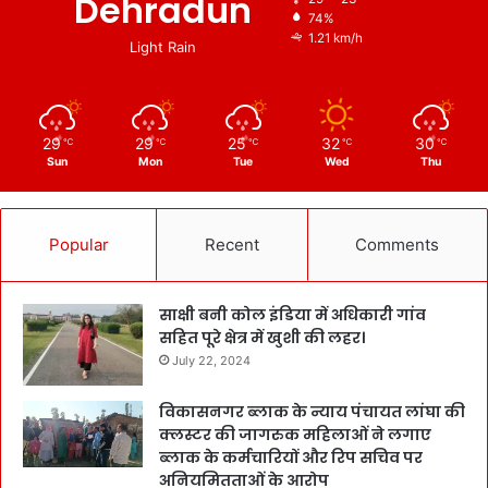
Dehradun
74%
1.21 km/h
Light Rain
29
29
25
32
30
℃
℃
℃
℃
℃
Sun
Mon
Tue
Wed
Thu
Popular
Recent
Comments
साक्षी बनी कोल इंडिया में अधिकारी गांव
सहित पूरे क्षेत्र में खुशी की लहर।
July 22, 2024
विकासनगर ब्लाक के न्याय पंचायत लांघा की
क्लस्टर की जागरुक महिलाओं ने लगाए
ब्लाक के कर्मचारियों और रिप सचिव पर
अनियमितताओं के आरोप