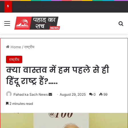
बांकीपुर का संदेश: क्या भाजपा उत्तराखंड में जीतने वाले चेहरों पर लगाएगी दांव?
Menu
S
Home
/
राष्ट्रीय
राष्ट्रीय
क्या वास्तव में हम पहले से ही
हिंदू राष्ट्र हैं?…..
Pahad ka Sach News
S
August 29, 2025
0
99
e
2 minutes read
n
d
a