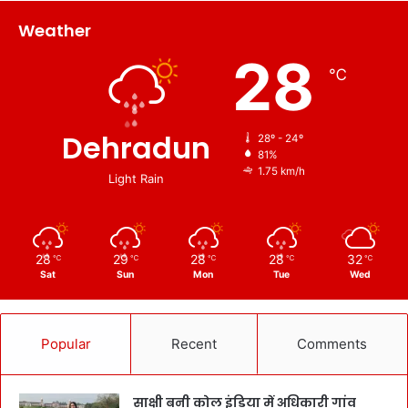
Weather
28
℃
Dehradun
28º - 24º
81%
1.75 km/h
Light Rain
28
29
28
28
32
℃
℃
℃
℃
℃
Sat
Sun
Mon
Tue
Wed
Popular
Recent
Comments
साक्षी बनी कोल इंडिया में अधिकारी गांव