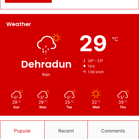
Weather
29
℃
Dehradun
29º - 23º
74%
1.56 km/h
Rain
29
29
25
32
30
℃
℃
℃
℃
℃
Sun
Mon
Tue
Wed
Thu
Popular
Recent
Comments