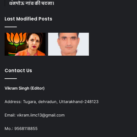
धनपोऊ गांव की घटना।
Last Modified Posts
Contact Us
Vikram Singh (Editor)
Address: Tugara, dehradun, Uttarakhand-248123
Email: vikram.iimc13@gmail.com
Mo.: 9568118855