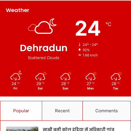
Weather
24
℃
Dehradun
24º - 24º
92%
1.66 km/h
Scattered Clouds
24
29
28
27
28
℃
℃
℃
℃
℃
Fri
Sat
Sun
Mon
Tue
Popular
Recent
Comments
साक्षी बनी कोल इंडिया में अधिकारी गांव