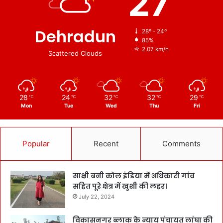
27
Dehradun
28º - 24º
85%
2.07 km/h
Scattered Clouds
28
24
32
32
29
℃
℃
℃
℃
℃
Mon
Tue
Wed
Thu
Fri
Popular
Recent
Comments
साक्षी बनी कोल इंडिया में अधिकारी गांव
सहित पूरे क्षेत्र में खुशी की लहर।
July 22, 2024
विकासनगर ब्लाक के न्याय पंचायत लांघा की