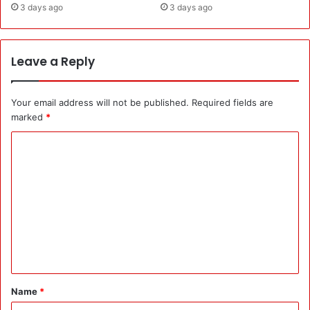
3 days ago
3 days ago
Leave a Reply
Your email address will not be published.
Required fields are
marked
*
C
o
m
m
e
n
t
*
Name
*