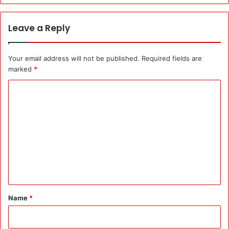
Leave a Reply
Your email address will not be published.
Required fields are
marked
*
C
o
m
m
e
n
t
*
Name
*