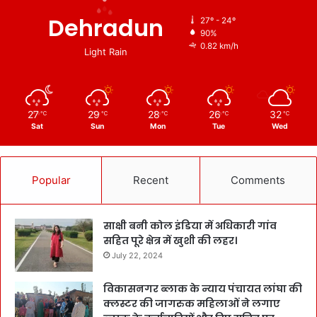
Dehradun
27º - 24º
90%
0.82 km/h
Light Rain
27
29
28
26
32
℃
℃
℃
℃
℃
Sat
Sun
Mon
Tue
Wed
Popular
Recent
Comments
साक्षी बनी कोल इंडिया में अधिकारी गांव
सहित पूरे क्षेत्र में खुशी की लहर।
July 22, 2024
विकासनगर ब्लाक के न्याय पंचायत लांघा की
क्लस्टर की जागरुक महिलाओं ने लगाए