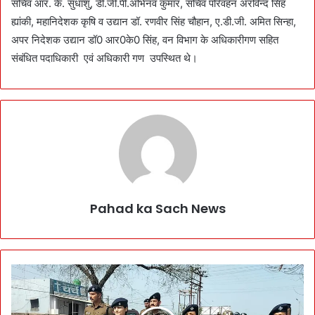
सचिव आर. के. सुधांशु, डी.जी.पी.अभिनव कुमार, सचिव परिवहन अरविन्द सिंह
ह्यांकी, महानिदेशक कृषि व उद्यान डॉ. रणवीर सिंह चौहान, ए.डी.जी. अमित सिन्हा,
अपर निदेशक उद्यान डॉ0 आर0के0 सिंह, वन विभाग के अधिकारीगण सहित
संबंधित पदाधिकारी एवं अधिकारी गण उपस्थित थे।
Pahad ka Sach News