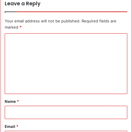
Leave a Reply
Your email address will not be published.
Required fields are
marked
*
C
o
m
m
e
n
t
*
Name
*
Email
*