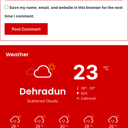
Save my name, email, and website in this browser for the next
time I comment.
Weather
23
℃
Dehradun
29º - 23º
92%
0.68 km/h
Scattered Clouds
29
29
30
29
26
℃
℃
℃
℃
℃