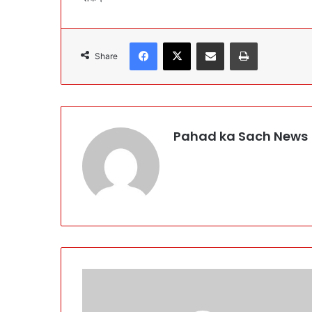
Facebook
X
Share via Email
Print
Share
Pahad ka Sach News