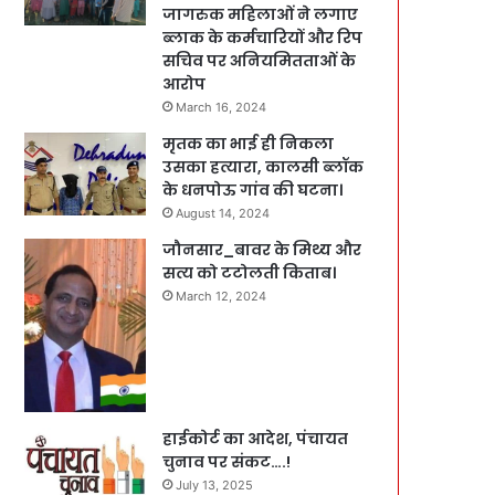
जागरुक महिलाओं ने लगाए
ब्लाक के कर्मचारियों और रिप
सचिव पर अनियमितताओं के
आरोप
March 16, 2024
मृतक का भाई ही निकला
उसका हत्यारा, कालसी ब्लॉक
के धनपोऊ गांव की घटना।
August 14, 2024
जौनसार_बावर के मिथ्य और
सत्य को टटोलती किताब।
March 12, 2024
हाईकोर्ट का आदेश, पंचायत
चुनाव पर संकट….!
July 13, 2025