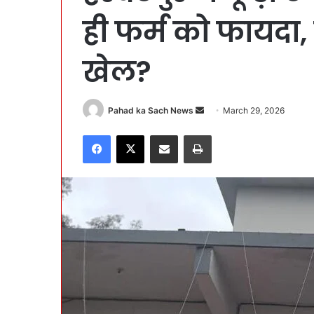
ही फर्म को फायदा,
खेल?
Pahad ka Sach News
S
March 29, 2026
e
Facebook
X
Share via Email
Print
n
d
a
n
e
m
a
i
l