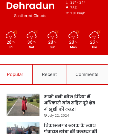
Dehradun
28º - 24º
78%
1.81 km/h
Scattered Clouds
28
30
28
28
25
℃
℃
℃
℃
℃
Fri
Sat
Sun
Mon
Tue
Popular
Recent
Comments
साक्षी बनी कोल इंडिया में
अधिकारी गांव सहित पूरे क्षेत्र
में खुशी की लहर।
July 22, 2024
विकासनगर ब्लाक के न्याय
पंचायत लांघा की क्लस्टर की