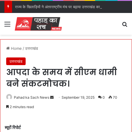
राज्य के खिलाड़ियों ने अंतरराष्ट्रीय मंच पर बढ़ाया उत्तराखंड का गौरव: मुख्यमंत्री।
Menu
S
Home
/
उत्तराखंड
उत्तराखंड
आपदा के समय में सीएम धामी
बने संकटमोचक।
Pahad ka Sach News
S
September 19, 2025
0
70
e
2 minutes read
n
d
a
ब्यूरों रिपोर्ट