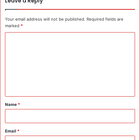
Leave a Reply
Your email address will not be published.
Required fields are
marked
*
C
o
m
m
e
n
t
*
Name
*
Email
*