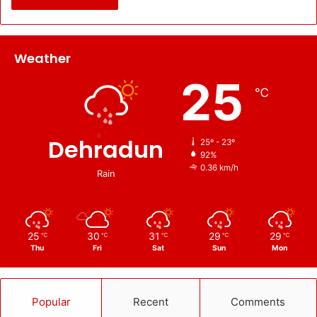
Weather
25
℃
Dehradun
25º - 23º
92%
0.36 km/h
Rain
25
30
31
29
29
℃
℃
℃
℃
℃
Thu
Fri
Sat
Sun
Mon
Popular
Recent
Comments