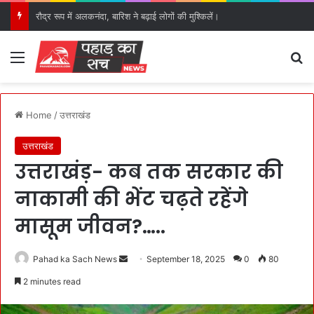
रौद्र रूप में अलकनंदा, बारिश ने बढ़ाई लोगों की मुश्किलें।
Menu
S
Home
/
उत्तराखंड
उत्तराखंड
उत्तराखंड़- कब तक सरकार की
नाकामी की भेंट चढ़ते रहेंगे
मासूम जीवन?…..
Pahad ka Sach News
S
September 18, 2025
0
80
e
2 minutes read
n
d