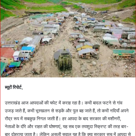
a
n
e
m
a
i
l
ब्यूरों रिपोर्ट,
उत्तराखंड आज आपदाओं की चपेट में कराह रहा है। कभी बादल फटने से गांव
उजड़ जाते हैं, कभी भूस्खलन से सड़कें और पुल बह जाते हैं, तो कभी नदियाँ अपने
रौद्र रूप में सबकुछ निगल जाती हैं। हर आपदा के बाद सरकार की मशीनरी,
नेताओं के दौरे और राहत की घोषणाएं, यह सब एक तयशुदा स्क्रिप्ट की तरह बार-
बार दोहराया जाता है। लेकिन असली सवाल यह है कि क्या सरकार सच में आपदा से