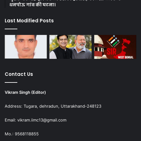
धनपोऊ गांव की घटना।
Last Modified Posts
Contact Us
Vikram Singh (Editor)
Address: Tugara, dehradun, Uttarakhand-248123
Email: vikram.iimc13@gmail.com
Mo.: 9568118855