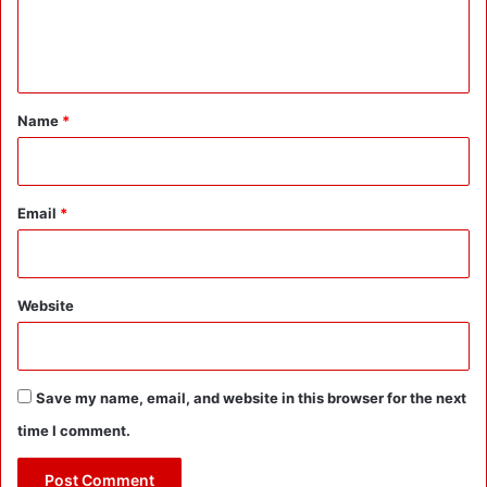
e
n
t
*
Name
*
Email
*
Website
Save my name, email, and website in this browser for the next
time I comment.