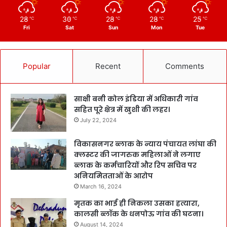
28
30
28
28
25
℃
℃
℃
℃
℃
Fri
Sat
Sun
Mon
Tue
Popular
Recent
Comments
साक्षी बनी कोल इंडिया में अधिकारी गांव
सहित पूरे क्षेत्र में खुशी की लहर।
July 22, 2024
विकासनगर ब्लाक के न्याय पंचायत लांघा की
क्लस्टर की जागरुक महिलाओं ने लगाए
ब्लाक के कर्मचारियों और रिप सचिव पर
अनियमितताओं के आरोप
March 16, 2024
मृतक का भाई ही निकला उसका हत्यारा,
कालसी ब्लॉक के धनपोऊ गांव की घटना।
August 14, 2024