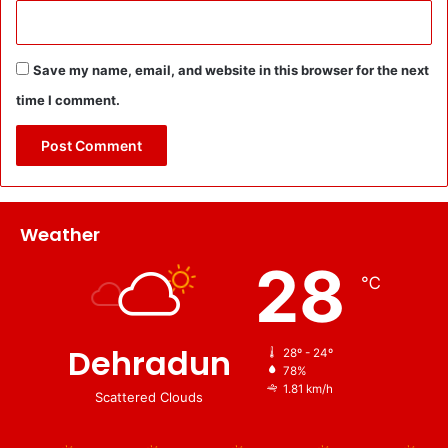
Save my name, email, and website in this browser for the next
time I comment.
Weather
28
℃
Dehradun
28º - 24º
78%
1.81 km/h
Scattered Clouds