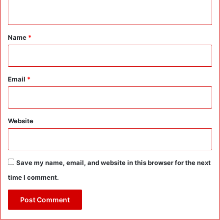
n
t
*
Name
*
Email
*
Website
Save my name, email, and website in this browser for the next
time I comment.