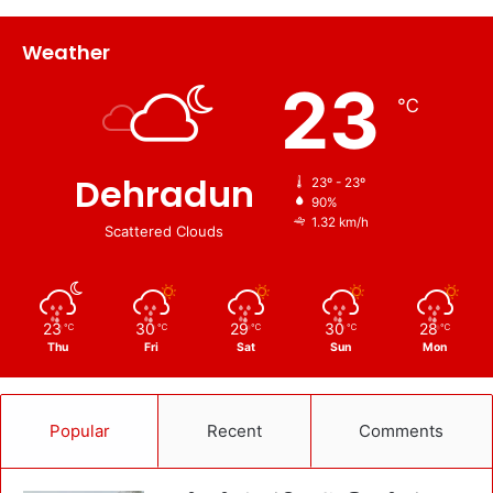
Weather
23
℃
Dehradun
23º - 23º
90%
1.32 km/h
Scattered Clouds
23
30
29
30
28
℃
℃
℃
℃
℃
Thu
Fri
Sat
Sun
Mon
Popular
Recent
Comments