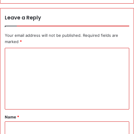
Leave a Reply
Your email address will not be published.
Required fields are
marked
*
C
o
m
m
e
n
t
*
Name
*