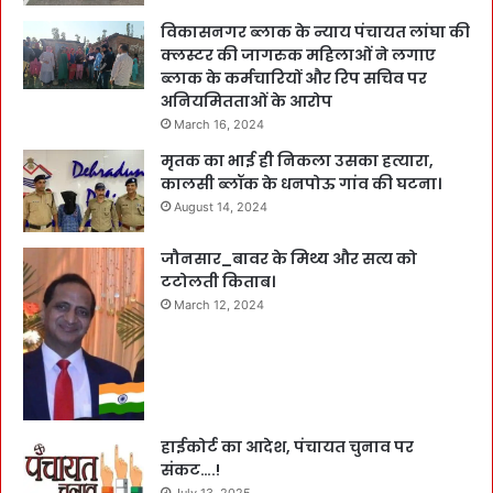
विकासनगर ब्लाक के न्याय पंचायत लांघा की
क्लस्टर की जागरुक महिलाओं ने लगाए
ब्लाक के कर्मचारियों और रिप सचिव पर
अनियमितताओं के आरोप
March 16, 2024
मृतक का भाई ही निकला उसका हत्यारा,
कालसी ब्लॉक के धनपोऊ गांव की घटना।
August 14, 2024
जौनसार_बावर के मिथ्य और सत्य को
टटोलती किताब।
March 12, 2024
हाईकोर्ट का आदेश, पंचायत चुनाव पर
संकट….!
July 13, 2025