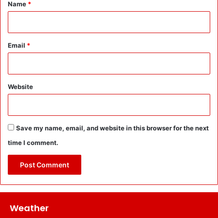
*
Name
*
Email
*
Website
Save my name, email, and website in this browser for the next
time I comment.
Weather