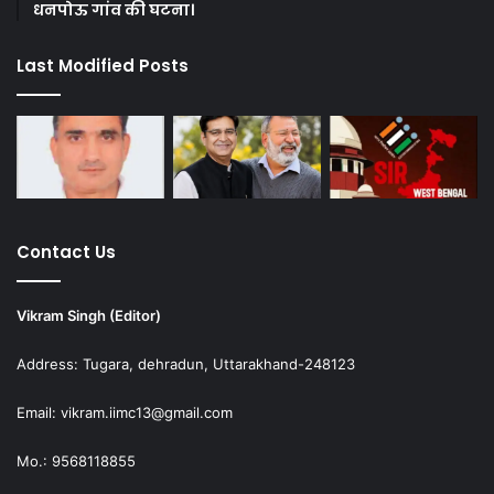
धनपोऊ गांव की घटना।
Last Modified Posts
Contact Us
Vikram Singh (Editor)
Address: Tugara, dehradun, Uttarakhand-248123
Email: vikram.iimc13@gmail.com
Mo.: 9568118855