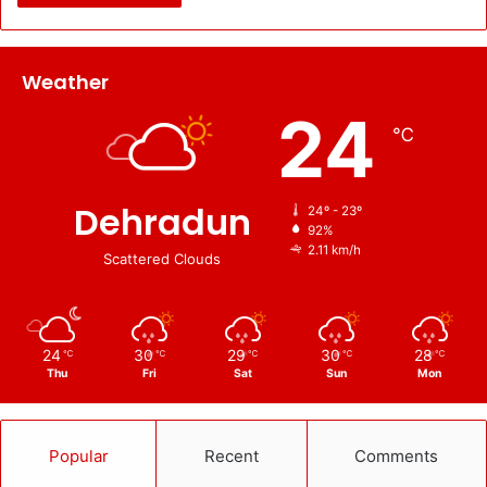
Weather
24
℃
Dehradun
24º - 23º
92%
2.11 km/h
Scattered Clouds
24
30
29
30
28
℃
℃
℃
℃
℃
Thu
Fri
Sat
Sun
Mon
Popular
Recent
Comments