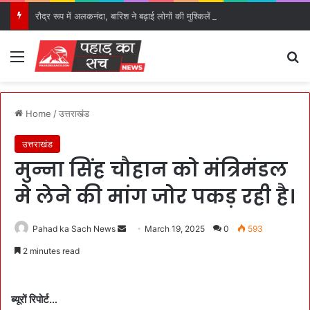
रौद्र रूप में अलकनंदा, बारिश ने बढ़ाई लोगों की मुश्किलें।
Menu
S
Home
/
उत्तराखंड
उत्तराखंड
मुन्ना सिंह चौहान को मंत्रिमंडल
मे लेने की मांग जोर पकड़ रही है।
Pahad ka Sach News
S
March 19, 2025
0
593
e
2 minutes read
n
d
a
ब्यूरों रिपोर्ट…