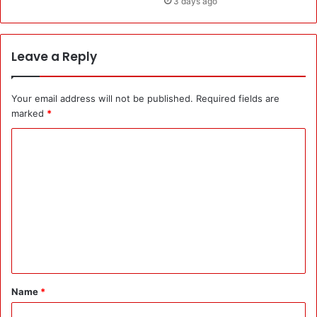
3 days ago
Leave a Reply
Your email address will not be published.
Required fields are
marked
*
C
o
m
m
e
n
t
*
Name
*