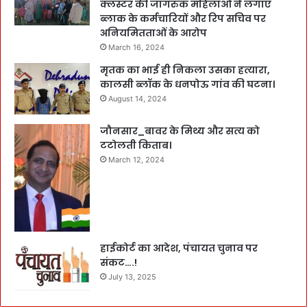
क्लस्टर की जागरुक महिलाओं ने लगाए
ब्लाक के कर्मचारियों और रिप सचिव पर
अनियमितताओं के आरोप
March 16, 2024
मृतक का भाई ही निकला उसका हत्यारा,
कालसी ब्लॉक के धनपोऊ गांव की घटना।
August 14, 2024
जौनसार_बावर के मिथ्य और सत्य को
टटोलती किताब।
March 12, 2024
हाईकोर्ट का आदेश, पंचायत चुनाव पर
संकट….!
July 13, 2025