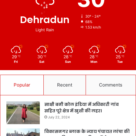
Dehradun
30º - 24º
68%
1.53 km/h
Light Rain
29
30
28
28
25
℃
℃
℃
℃
℃
Fri
Sat
Sun
Mon
Tue
Popular
Recent
Comments
साक्षी बनी कोल इंडिया में अधिकारी गांव
सहित पूरे क्षेत्र में खुशी की लहर।
July 22, 2024
विकासनगर ब्लाक के न्याय पंचायत लांघा की