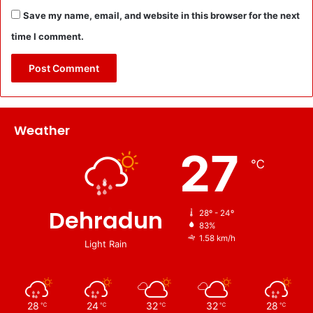
Save my name, email, and website in this browser for the next
time I comment.
Weather
27
℃
Dehradun
28º - 24º
83%
1.58 km/h
Light Rain
28
24
32
32
28
℃
℃
℃
℃
℃