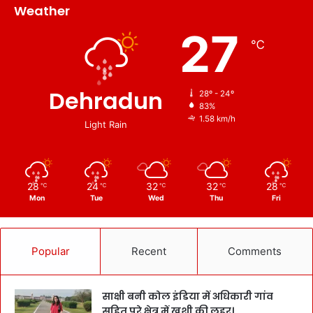
Weather
27
℃
Dehradun
28º - 24º
83%
1.58 km/h
Light Rain
28
24
32
32
28
℃
℃
℃
℃
℃
Mon
Tue
Wed
Thu
Fri
Popular
Recent
Comments
साक्षी बनी कोल इंडिया में अधिकारी गांव
सहित पूरे क्षेत्र में खुशी की लहर।