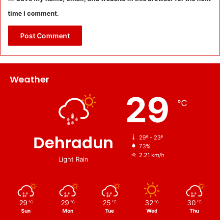
time I comment.
Weather
29
℃
Dehradun
29º - 23º
73%
2.21 km/h
Light Rain
29
29
25
32
30
℃
℃
℃
℃
℃
Sun
Mon
Tue
Wed
Thu