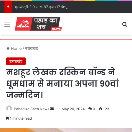
मुख्यमंत्री ने 9 लाख 87 हजार17 पेंशन लाभार्थियों को कुल ₹ 146 करोड़ 32 लाख की पेंशन राशि का किया भुगतान।
Menu
S
Home
/
उत्तराखंड
उत्तराखंड
मशहूर लेखक रस्किन बॉन्ड ने
धूमधाम से मनाया अपना 90वां
जन्मदिन।
Pahad ka Sach News
S
May 20, 2024
0
123
e
1 minute read
n
d