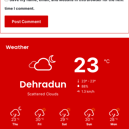
time I comment.
Weather
23
℃
Dehradun
23º - 23º
88%
1.3 km/h
Scattered Clouds
23
30
29
30
28
℃
℃
℃
℃
℃
Thu
Fri
Sat
Sun
Mon