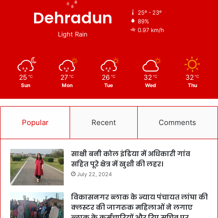
Dehradun
25º - 23º
89%
0.97 km/h
Light Rain
25
27
26
32
32
℃
℃
℃
℃
℃
Sun
Mon
Tue
Wed
Thu
Popular
Recent
Comments
साक्षी बनी कोल इंडिया में अधिकारी गांव
सहित पूरे क्षेत्र में खुशी की लहर।
July 22, 2024
विकासनगर ब्लाक के न्याय पंचायत लांघा की
क्लस्टर की जागरुक महिलाओं ने लगाए
ब्लाक के कर्मचारियों और रिप सचिव पर