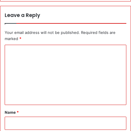
Leave a Reply
Your email address will not be published.
Required fields are
marked
*
C
o
m
m
e
n
t
*
Name
*