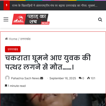
राज्य के खिलाड़ियों ने अंतरराष्ट्रीय मंच पर बढ़ाया उत्तराखंड का गौरव: मुख्यमंत्री।
Menu
S
Home
/
उत्तराखंड
उत्तराखंड
चकराता घूमने आए युवक की
पत्थर लगने से मौत……।
Pahad ka Sach News
S
September 16, 2025
0
101
e
1 minute read
n
d
a