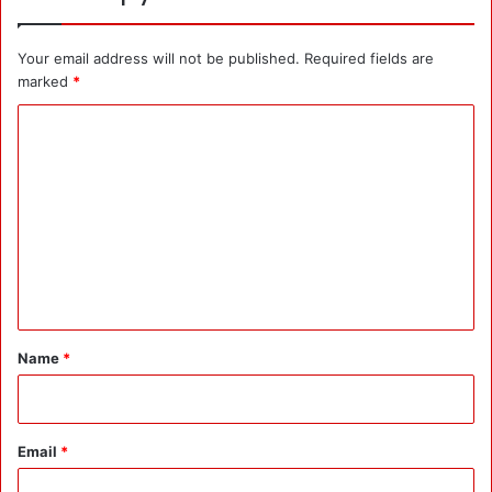
Your email address will not be published.
Required fields are
marked
*
C
o
m
m
e
n
t
*
Name
*
Email
*