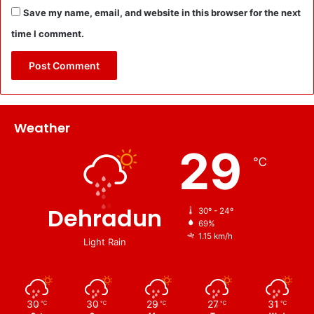
Save my name, email, and website in this browser for the next
time I comment.
Weather
29
℃
Dehradun
30º - 24º
69%
1.15 km/h
Light Rain
30
30
29
27
31
℃
℃
℃
℃
℃