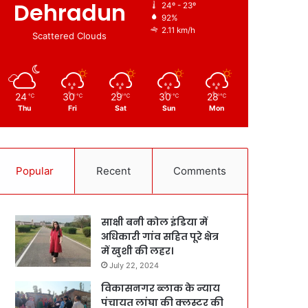
Dehradun
24º - 23º
92%
2.11 km/h
Scattered Clouds
24
30
29
30
28
℃
℃
℃
℃
℃
Thu
Fri
Sat
Sun
Mon
Popular
Recent
Comments
साक्षी बनी कोल इंडिया में
अधिकारी गांव सहित पूरे क्षेत्र
में खुशी की लहर।
July 22, 2024
विकासनगर ब्लाक के न्याय
पंचायत लांघा की क्लस्टर की