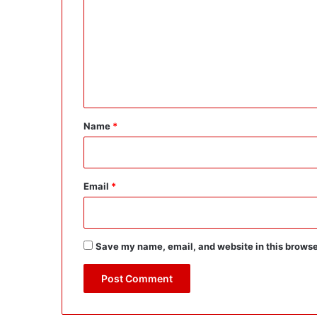
m
m
e
n
t
*
Name
*
Email
*
Save my name, email, and website in this browse