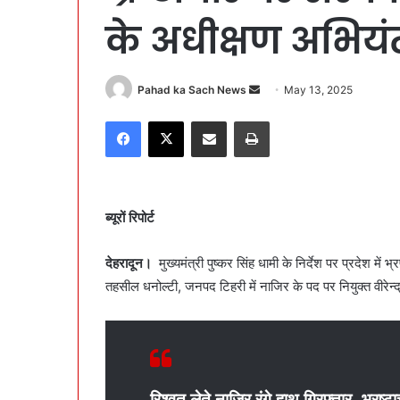
के अधीक्षण अभियं
Pahad ka Sach News
S
May 13, 2025
e
Facebook
X
Share via Email
Print
n
d
a
n
ब्यूरों रिपोर्ट
e
m
a
देहरादून।
मुख्यमंत्री पुष्कर सिंह धामी के निर्देश पर प्रदेश में भ
i
तहसील धनोल्टी, जनपद टिहरी में नाजिर के पद पर नियुक्त वीरेन्द्
l
रिश्वत लेते नाजिर रंगे हाथ गिरफ्तार, भ्र