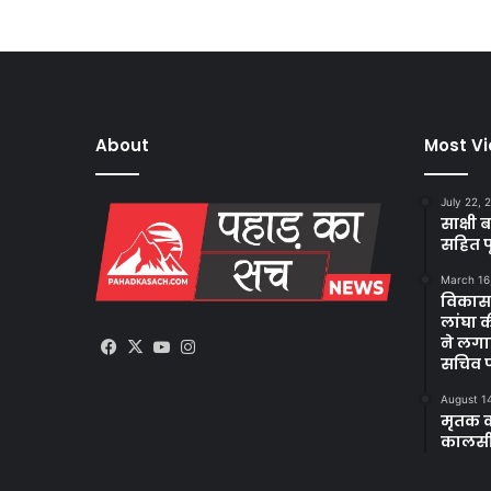
About
Most V
July 22, 
साक्षी 
सहित पूर
March 16
विकासन
लांघा 
ने लगा
Facebook
X
YouTube
Instagram
सचिव 
August 1
मृतक क
कालसी 