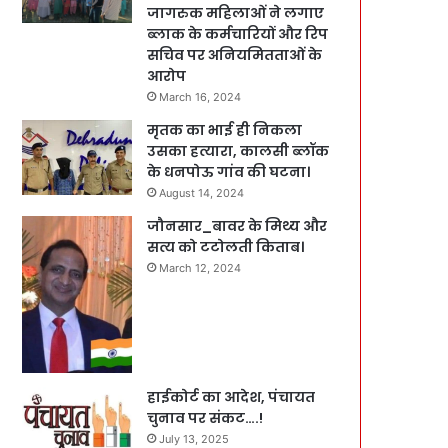
जागरुक महिलाओं ने लगाए
ब्लाक के कर्मचारियों और रिप
सचिव पर अनियमितताओं के
आरोप
March 16, 2024
मृतक का भाई ही निकला
उसका हत्यारा, कालसी ब्लॉक
के धनपोऊ गांव की घटना।
August 14, 2024
जौनसार_बावर के मिथ्य और
सत्य को टटोलती किताब।
March 12, 2024
हाईकोर्ट का आदेश, पंचायत
चुनाव पर संकट….!
July 13, 2025