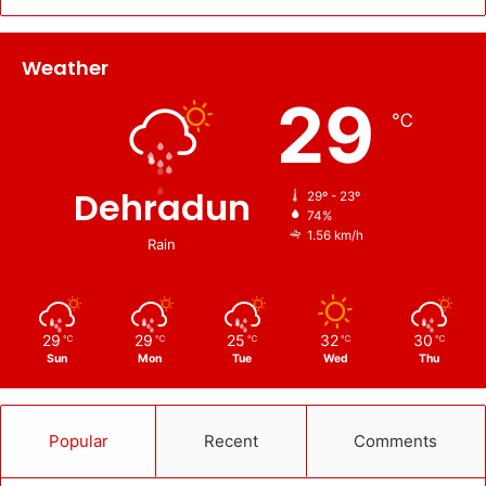
Weather
29
℃
Dehradun
29º - 23º
74%
1.56 km/h
Rain
29
29
25
32
30
℃
℃
℃
℃
℃
Sun
Mon
Tue
Wed
Thu
Popular
Recent
Comments