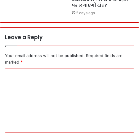
पर लगाएगी दांव?
2 days ago
Leave a Reply
Your email address will not be published.
Required fields are
marked
*
C
o
m
m
e
n
t
*