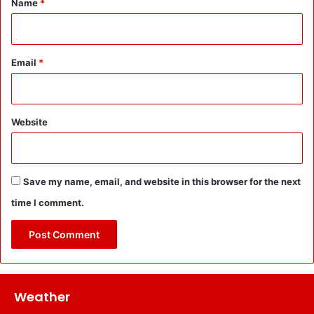
Name
*
Email
*
Website
Save my name, email, and website in this browser for the next
time I comment.
Weather