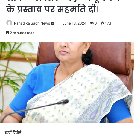
के प्रस्ताव पर सहमति दी।
Pahad ka Sach News
S
June 18, 2024
0
173
e
2 minutes read
n
d
a
n
e
m
a
i
l
ब्यूरों रिपोर्ट