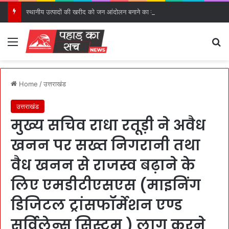
स्थानीय उत्पादों की खरीद को जन आंदोलन बनाने का मुख्यमंत्री ने किया आह्वान।
Menu
S
Home
/
उत्तराखंड
उत्तराखंड
मुख्य सचिव राधा रतूड़ी ने अवैध
खनन पर सख्त निगरानी तथा
वैध खनन से राजस्व बढ़ाने के
लिए एमडीटीएसएस (माइनिंग
डिजिटल ट्रांसफॉर्मेशन एण्ड
सर्विलेन्स सिस्टम ) लागू करने