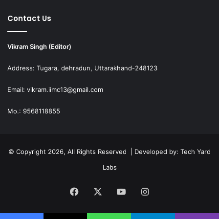
Contact Us
Vikram Singh (Editor)
Address: Tugara, dehradun, Uttarakhand-248123
Email: vikram.iimc13@gmail.com
Mo.: 9568118855
© Copyright 2026, All Rights Reserved | Developed by:
Tech Yard
Labs
Facebook
X
YouTube
Instagram