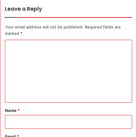
Leave a Reply
Your email address will not be published.
Required fields are
marked
*
C
o
m
m
e
n
t
*
Name
*
Email
*