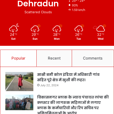
Dehradun
25º - 24º
93%
1.59 km/h
Scattered Clouds
24
29
28
26
32
℃
℃
℃
℃
℃
Sat
Sun
Mon
Tue
Wed
Popular
Recent
Comments
साक्षी बनी कोल इंडिया में अधिकारी गांव
सहित पूरे क्षेत्र में खुशी की लहर।
July 22, 2024
विकासनगर ब्लाक के न्याय पंचायत लांघा की
क्लस्टर की जागरुक महिलाओं ने लगाए
ब्लाक के कर्मचारियों और रिप सचिव पर
अनियमितताओं के आरोप