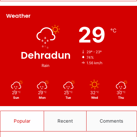
Weather
29
℃
Dehradun
29º - 23º
74%
1.56 km/h
Rain
29
29
25
32
30
℃
℃
℃
℃
℃
Sun
Mon
Tue
Wed
Thu
Popular
Recent
Comments