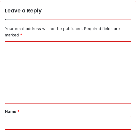
Leave a Reply
Your email address will not be published.
Required fields are
marked
*
C
o
m
m
e
n
t
*
Name
*