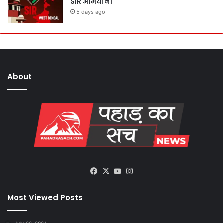
SIR अभियान।
5 days ago
About
Facebook
X
YouTube
Instagram
Most Viewed Posts