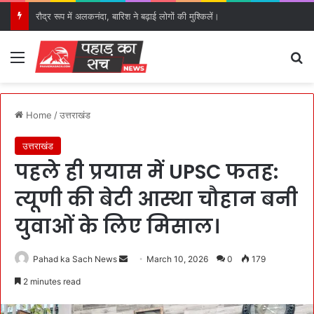
रौद्र रूप में अलकनंदा, बारिश ने बढ़ाई लोगों की मुश्किलें।
Menu
S
Home
/
उत्तराखंड
उत्तराखंड
पहले ही प्रयास में UPSC फतह:
त्यूणी की बेटी आस्था चौहान बनी
युवाओं के लिए मिसाल।
Pahad ka Sach News
S
March 10, 2026
0
179
e
2 minutes read
n
d