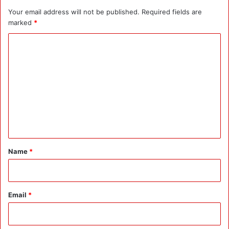
Your email address will not be published.
Required fields are
marked
*
C
o
m
m
e
n
t
*
Name
*
Email
*