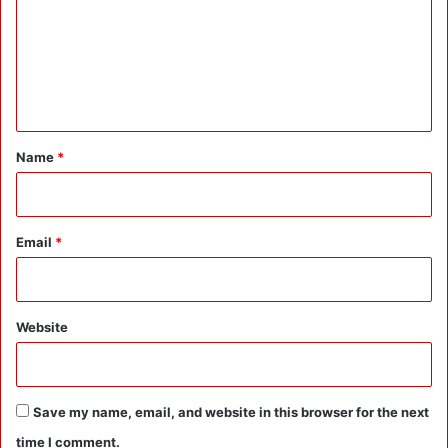
m
m
e
n
t
*
Name
*
Email
*
Website
Save my name, email, and website in this browser for the next
time I comment.