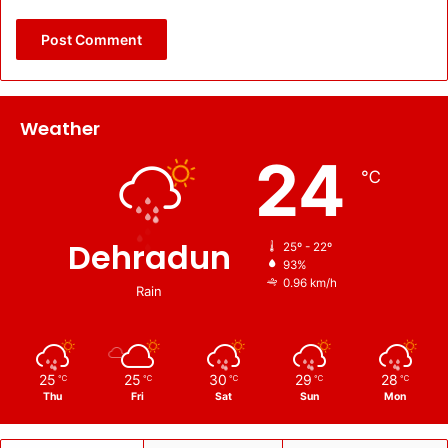
Weather
24
℃
Dehradun
25º - 22º
93%
0.96 km/h
Rain
25
25
30
29
28
℃
℃
℃
℃
℃
Thu
Fri
Sat
Sun
Mon