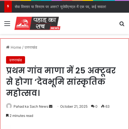
सेवा विस्तार या सिस्टम पर असर? यूजेवीएनएल में एक पद, कई सवाल!
Menu
S
Home
/
उत्तराखंड
उत्तराखंड
प्रथम गांव माणा में 25 अक्टूबर
से होगा ‘देवभूमि सांस्कृतिक
महोत्सव।
Pahad ka Sach News
S
October 21, 2025
0
63
e
2 minutes read
n
d