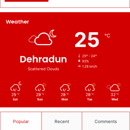
Weather
25
℃
Dehradun
25º - 24º
93%
1.28 km/h
Scattered Clouds
25
29
28
26
32
℃
℃
℃
℃
℃
Sat
Sun
Mon
Tue
Wed
Popular
Recent
Comments