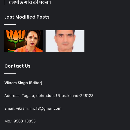
धनपोऊ गांव की घटना।
Last Modified Posts
Contact Us
Vikram Singh (Editor)
Address: Tugara, dehradun, Uttarakhand-248123
Email: vikram.iimc13@gmail.com
Mo.: 9568118855