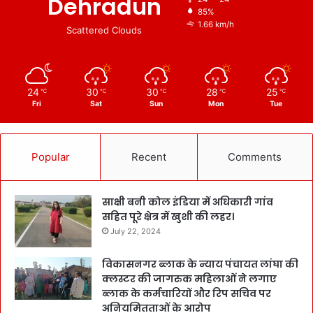
Dehradun
85%
1.66 km/h
Scattered Clouds
24
30
30
28
25
℃
℃
℃
℃
℃
Fri
Sat
Sun
Mon
Tue
Popular
Recent
Comments
साक्षी बनी कोल इंडिया में अधिकारी गांव
सहित पूरे क्षेत्र में खुशी की लहर।
July 22, 2024
विकासनगर ब्लाक के न्याय पंचायत लांघा की
क्लस्टर की जागरुक महिलाओं ने लगाए
ब्लाक के कर्मचारियों और रिप सचिव पर
अनियमितताओं के आरोप