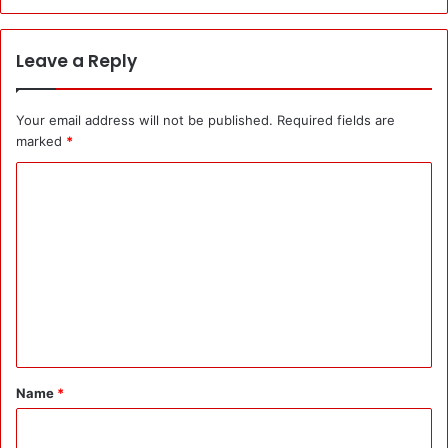
Leave a Reply
Your email address will not be published.
Required fields are
marked
*
C
o
m
m
e
n
t
*
Name
*