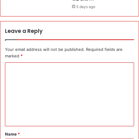
3 days ago
Leave a Reply
Your email address will not be published.
Required fields are
marked
*
C
o
m
m
e
n
t
*
Name
*