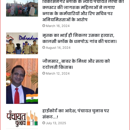
विकासनगर ब्लाक के न्याय पंचायत लांघा की
क्लस्टर की जागरुक महिलाओं ने लगाए
ब्लाक के कर्मचारियों और रिप सचिव पर
अनियमितताओं के आरोप
March 16, 2024
मृतक का भाई ही निकला उसका हत्यारा,
कालसी ब्लॉक के धनपोऊ गांव की घटना।
August 14, 2024
जौनसार_बावर के मिथ्य और सत्य को
टटोलती किताब।
March 12, 2024
हाईकोर्ट का आदेश, पंचायत चुनाव पर
संकट….!
July 13, 2025