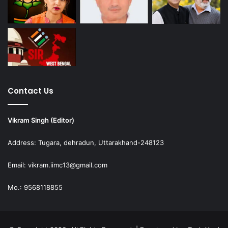
Contact Us
Vikram Singh (Editor)
Address: Tugara, dehradun, Uttarakhand-248123
Email: vikram.iimc13@gmail.com
Mo.: 9568118855