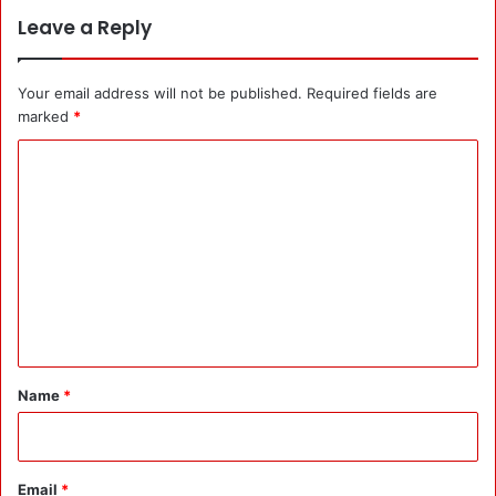
Leave a Reply
Your email address will not be published.
Required fields are
marked
*
C
o
m
m
e
n
t
*
Name
*
Email
*