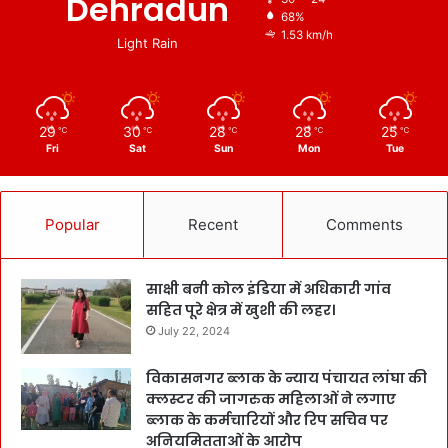
Dehradun
68%
1.53 km/h
Light Rain
29
30
28
28
25
℃
℃
℃
℃
℃
Fri
Sat
Sun
Mon
Tue
Popular
Recent
Comments
साक्षी बनी कोल इंडिया में अधिकारी गांव
सहित पूरे क्षेत्र में खुशी की लहर।
July 22, 2024
विकासनगर ब्लाक के न्याय पंचायत लांघा की
क्लस्टर की जागरुक महिलाओं ने लगाए
ब्लाक के कर्मचारियों और रिप सचिव पर
अनियमितताओं के आरोप