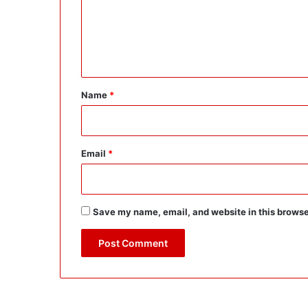
m
e
n
t
*
Name
*
Email
*
Save my name, email, and website in this browse