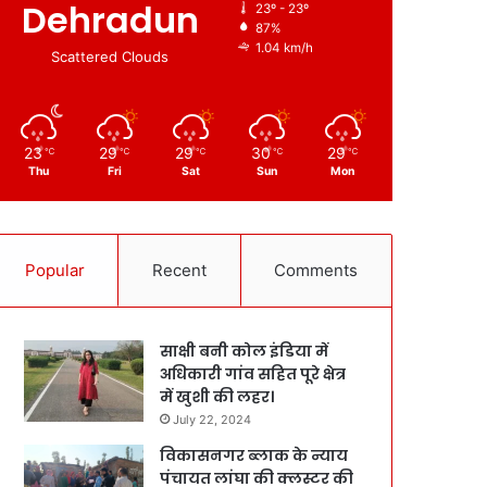
Dehradun
23º - 23º
87%
1.04 km/h
Scattered Clouds
23
29
29
30
29
℃
℃
℃
℃
℃
Thu
Fri
Sat
Sun
Mon
Popular
Recent
Comments
साक्षी बनी कोल इंडिया में
अधिकारी गांव सहित पूरे क्षेत्र
में खुशी की लहर।
July 22, 2024
विकासनगर ब्लाक के न्याय
पंचायत लांघा की क्लस्टर की