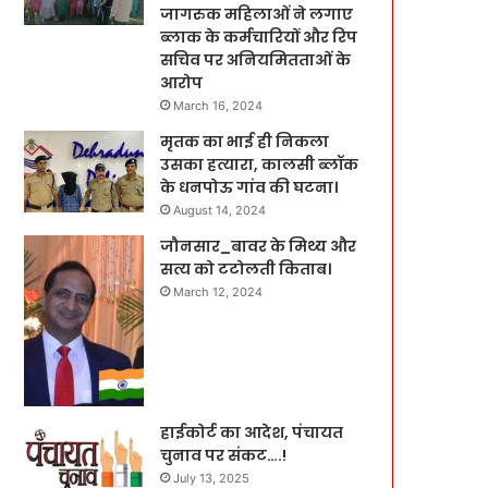
जागरुक महिलाओं ने लगाए
ब्लाक के कर्मचारियों और रिप
सचिव पर अनियमितताओं के
आरोप
March 16, 2024
मृतक का भाई ही निकला
उसका हत्यारा, कालसी ब्लॉक
के धनपोऊ गांव की घटना।
August 14, 2024
जौनसार_बावर के मिथ्य और
सत्य को टटोलती किताब।
March 12, 2024
हाईकोर्ट का आदेश, पंचायत
चुनाव पर संकट….!
July 13, 2025