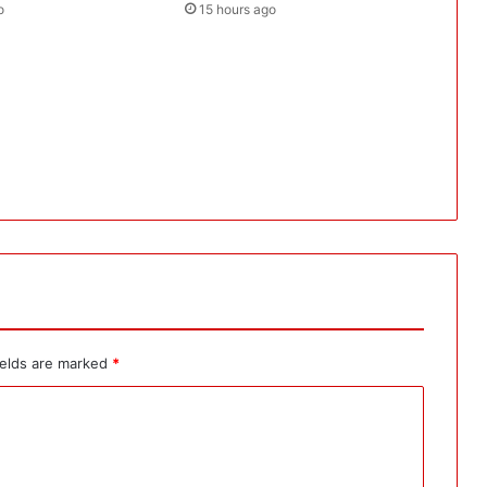
o
15 hours ago
ields are marked
*