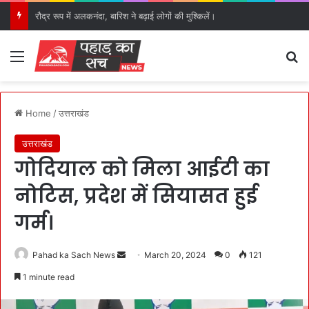
रौद्र रूप में अलकनंदा, बारिश ने बढ़ाई लोगों की मुश्किलें।
Menu
S
Home
/
उत्तराखंड
उत्तराखंड
गोदियाल को मिला आईटी का
नोटिस, प्रदेश में सियासत हुई
गर्म।
Pahad ka Sach News
S
March 20, 2024
0
121
e
1 minute read
n
d