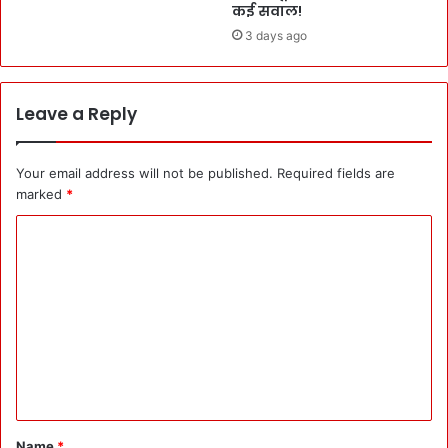
कई सवाल!
3 days ago
Leave a Reply
Your email address will not be published.
Required fields are
marked
*
C
o
m
m
e
n
t
*
Name
*