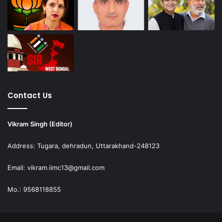
Contact Us
Vikram Singh (Editor)
Address: Tugara, dehradun, Uttarakhand-248123
Email: vikram.iimc13@gmail.com
Mo.: 9568118855